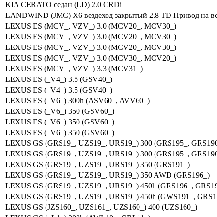
KIA CERATO седан (LD) 2.0 CRDi
LANDWIND (JMC) X6 вездеход закрытый 2.8 TD Привод на вс
LEXUS ES (MCV_, VZV_) 3.0 (MCV20_, MCV30_)
LEXUS ES (MCV_, VZV_) 3.0 (MCV20_, MCV30_)
LEXUS ES (MCV_, VZV_) 3.0 (MCV20_, MCV30_)
LEXUS ES (MCV_, VZV_) 3.0 (MCV30_, MCV20_)
LEXUS ES (MCV_, VZV_) 3.3 (MCV31_)
LEXUS ES (_V4_) 3.5 (GSV40_)
LEXUS ES (_V4_) 3.5 (GSV40_)
LEXUS ES (_V6_) 300h (ASV60_, AVV60_)
LEXUS ES (_V6_) 350 (GSV60_)
LEXUS ES (_V6_) 350 (GSV60_)
LEXUS ES (_V6_) 350 (GSV60_)
LEXUS GS (GRS19_, UZS19_, URS19_) 300 (GRS195_, GRS190
LEXUS GS (GRS19_, UZS19_, URS19_) 300 (GRS195_, GRS190
LEXUS GS (GRS19_, UZS19_, URS19_) 350 (GRS191_)
LEXUS GS (GRS19_, UZS19_, URS19_) 350 AWD (GRS196_)
LEXUS GS (GRS19_, UZS19_, URS19_) 450h (GRS196_, GRS1
LEXUS GS (GRS19_, UZS19_, URS19_) 450h (GWS191_, GRS1
LEXUS GS (JZS160_, UZS161_, UZS160_) 400 (UZS160_)