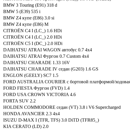
BMW 3 Touring (E91) 318 d
BMW 5 (E39) 535 i
BMW Z4 купе (E86) 3.0 si
BMW Z4 купе (E86) M
CITROËN C4 I (LC_) 1.6 HDi
CITROËN C4 I (LC_) 2.0 HDi
CITROËN C5 I (DC_) 2.0 HDi
DAIHATSU ATRAI WAGON автобус 0.7 4x4
DAIHATSU ATRAI Фургон 0.7 Custom 4x4
DAIHATSU CHARADE 1.33 16V
DAIHATSU CHARADE IV седан (G203) 1.6 GS
ENGLON (GEELY) SC7 1.5
FORD AUSTRALIA COURIER c бортовой платформой/ходовая ч
FORD FIESTA Фургон (FVD) 1.4
FORD USA CROWN VICTORIA 4.6
FORTA SUV 2.2
HOLDEN COMMODORE седан (VT) 3.8 i V6 Supercharged
HONDA AVANCIER 2.3 4x4
ISUZU D-MAX I (TFR, TFS) 3.0 DiTD (TFR85_)
KIA CERATO (LD) 2.0