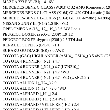
MAZDA 323 F VI (BJ) 1.4 16V
MERCEDES-BENZ C-CLASS (W203) C 32 AMG Kompressor (20
MERCEDES-BENZ GL-CLASS (X164) GL 420 CDI 4-matic (164.
MERCEDES-BENZ GL-CLASS (X164) GL 500 4-matic (164.886)
NISSAN SUNNY III (N14) 1.6 SR 4WD
OPEL OMEGA A (16_, 17_, 19_) 3.6 24V Lotus
PEUGEOT BOXER автобус (230P) 1.9 TD
PEUGEOT BOXER Фургон (230L) 2.5 TDI 4x4
RENAULT SUPER 5 (B/C40_) 1.1
SUBARU OUTBACK (BR) 3.6 AWD
TOYOTA (GAC) HIGHLANDER (ASU4_, GSU4_) 3.5 4WD (G
TOYOTA 4 RUNNER (_N21_) 4.7
TOYOTA 4 RUNNER (_N21_) 4.7 (UZN210_)
TOYOTA 4 RUNNER (_N21_) 4.7 4WD
TOYOTA 4 RUNNER (_N21_) 4.7 4WD (UZN215_)
TOYOTA ALLION I (_T24_) 2.0
TOYOTA ALLION I (_T24_) 2.0 4WD
TOYOTA ALPHARD (_H1_) 2.4
TOYOTA ALPHARD (_H1_) 2.4 4WD
TOYOTA ALPHARD / VELLFIRE (_H2_) 2.4
TOYOTA ALPHARD / VELLFIRE (_H2_) 2.4