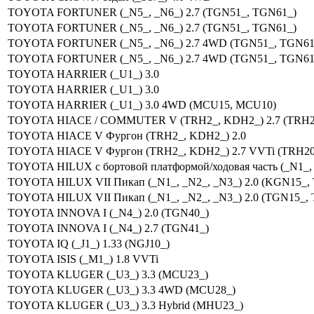
TOYOTA FORTUNER (_N5_, _N6_) 2.7 (TGN51_, TGN61_)
TOYOTA FORTUNER (_N5_, _N6_) 2.7 (TGN51_, TGN61_)
TOYOTA FORTUNER (_N5_, _N6_) 2.7 4WD (TGN51_, TGN61
TOYOTA FORTUNER (_N5_, _N6_) 2.7 4WD (TGN51_, TGN61
TOYOTA HARRIER (_U1_) 3.0
TOYOTA HARRIER (_U1_) 3.0
TOYOTA HARRIER (_U1_) 3.0 4WD (MCU15, MCU10)
TOYOTA HIACE / COMMUTER V (TRH2_, KDH2_) 2.7 (TRH2
TOYOTA HIACE V Фургон (TRH2_, KDH2_) 2.0
TOYOTA HIACE V Фургон (TRH2_, KDH2_) 2.7 VVTi (TRH20
TOYOTA HILUX c бортовой платформой/ходовая часть (_N1_, 
TOYOTA HILUX VII Пикап (_N1_, _N2_, _N3_) 2.0 (KGN15_,
TOYOTA HILUX VII Пикап (_N1_, _N2_, _N3_) 2.0 (TGN15_,
TOYOTA INNOVA I (_N4_) 2.0 (TGN40_)
TOYOTA INNOVA I (_N4_) 2.7 (TGN41_)
TOYOTA IQ (_J1_) 1.33 (NGJ10_)
TOYOTA ISIS (_M1_) 1.8 VVTi
TOYOTA KLUGER (_U3_) 3.3 (MCU23_)
TOYOTA KLUGER (_U3_) 3.3 4WD (MCU28_)
TOYOTA KLUGER (_U3_) 3.3 Hybrid (MHU23_)