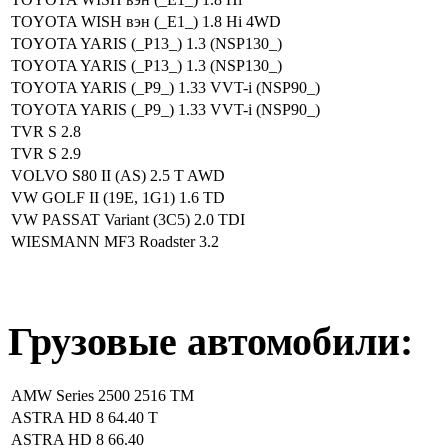
TOYOTA WISH вэн (_E1_) 1.8 Hi 4WD
TOYOTA YARIS (_P13_) 1.3 (NSP130_)
TOYOTA YARIS (_P13_) 1.3 (NSP130_)
TOYOTA YARIS (_P9_) 1.33 VVT-i (NSP90_)
TOYOTA YARIS (_P9_) 1.33 VVT-i (NSP90_)
TVR S 2.8
TVR S 2.9
VOLVO S80 II (AS) 2.5 T AWD
VW GOLF II (19E, 1G1) 1.6 TD
VW PASSAT Variant (3C5) 2.0 TDI
WIESMANN MF3 Roadster 3.2
Грузовые автомобили:
AMW Series 2500 2516 TM
ASTRA HD 8 64.40 T
ASTRA HD 8 66.40