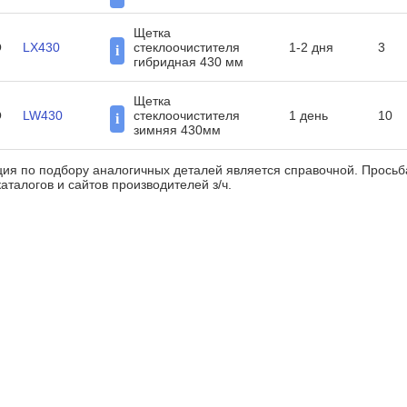
Щетка
O
LX430
стеклоочистителя
1-2 дня
3
i
гибридная 430 мм
Щетка
O
LW430
стеклоочистителя
1 день
10
i
зимняя 430мм
ия по подбору аналогичных деталей является справочной. Прось
аталогов и сайтов производителей з/ч.