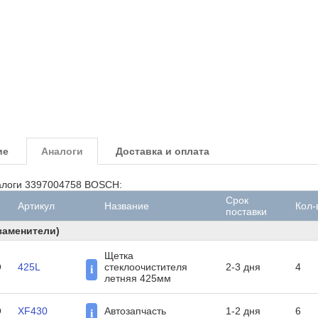
ие
Аналоги
Доставка и оплата
логи 3397004758 BOSCH:
Срок
Артикул
Название
Кол-
поставки
заменители)
Щетка
O
425L
стеклоочистителя
2-3 дня
4
i
летняя 425мм
O
XF430
Автозапчасть
1-2 дня
6
i