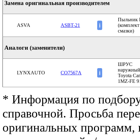
Замена оригинальная производителем
Пыльник
ASVA
ASBT-21
i
(комплект
смазки)
Аналоги (заменители)
ШРУС
наружный 
LYNXAUTO
CO7567A
i
Toyota Ca
1MZ-FE 9
* Информация по подбору
справочной. Просьба пер
оригинальных программ, к