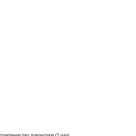
 точечным пвх покрытием (5 пар)