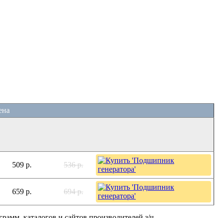
ена
509 р.
536 р.
659 р.
694 р.
амм, каталогов и сайтов производителей з/ч.