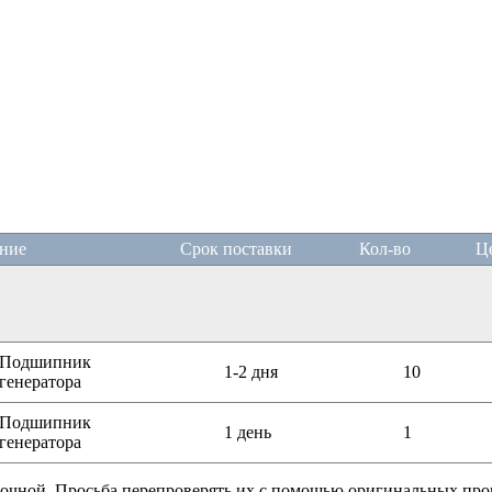
ние
Срок поставки
Кол-во
Ц
Подшипник
1-2 дня
10
генератора
Подшипник
1 день
1
генератора
очной. Просьба перепроверять их с помощью оригинальных прогр