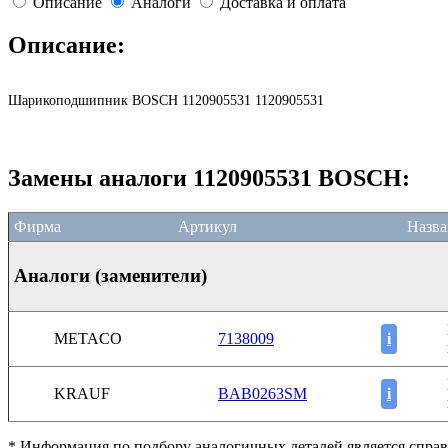
Описание
Аналоги
Доставка и оплата
Описание:
Шарикоподшипник BOSCH 1120905531 1120905531
Замены аналоги 1120905531 BOSCH:
Фирма
Артикул
Назва
Аналоги (заменители)
METACO
7138009
i
KRAUF
BAB0263SM
i
* Информация по подбору аналогичных деталей является справ