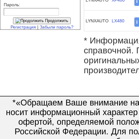
LYNXAUTO
XF480
i
Пароль:
LYNXAUTO
LX480
Продолжить
i
Регистрация
|
Забыли пароль?
* Информация
справочной. 
оригинальных
производител
*«Обращаем Ваше внимание на 
носит информационный характер 
офертой, определяемой полож
Российской Федерации. Для по