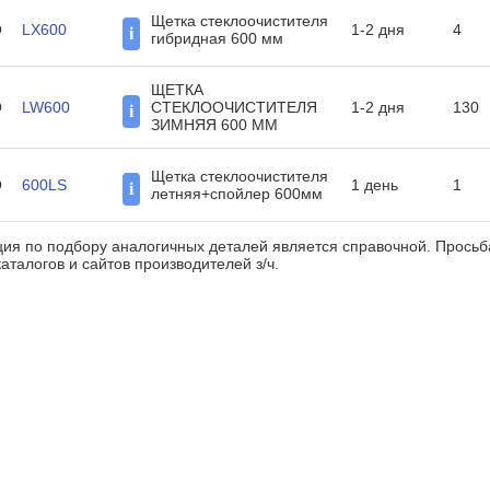
Щетка стеклоочистителя
O
LX600
1-2 дня
4
i
гибридная 600 мм
ЩЕТКА
O
LW600
СТЕКЛООЧИСТИТЕЛЯ
1-2 дня
130
i
ЗИМНЯЯ 600 MM
Щетка стеклоочистителя
O
600LS
1 день
1
i
летняя+спойлер 600мм
ия по подбору аналогичных деталей является справочной. Прось
аталогов и сайтов производителей з/ч.