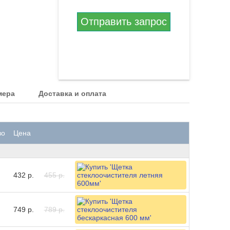
Отправить запрос
мера
Доставка и оплата
во
Цена
432 р.
455 р.
749 р.
789 р.