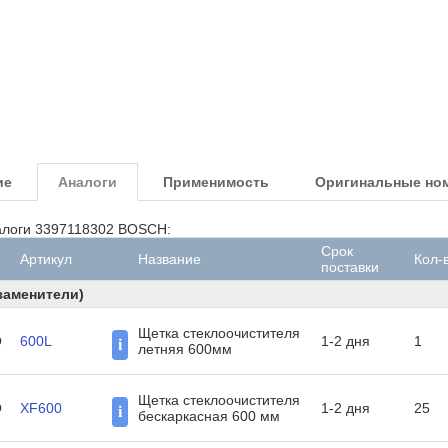
ие
Аналоги
Применимость
Оригинальные но
логи 3397118302 BOSCH:
Срок
Артикул
Название
Кол-
поставки
заменители)
Щетка стеклоочистителя
O
600L
1-2 дня
1
i
летняя 600мм
Щетка стеклоочистителя
O
XF600
1-2 дня
25
i
бескаркасная 600 мм