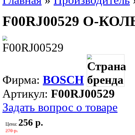
F00RJ00529 О-КО
Фирма:
BOSCH
Артикул:
F00RJ00529
Задать вопрос о товаре
256 р.
Цена:
270 р.