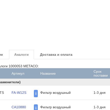
ие
Аналоги
Доставка и оплата
алоги 1000053 METACO:
Срок
Артикул
Название
поставки
заменители)
TS
FA-W12S
Фильтр воздушный
1-3 дня
i
CA10880
Фильтр воздушный
1-3 дня
i