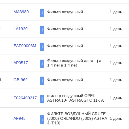
L
MA3989
Фильтр воздушный
1 день
i
O
LA1920
Фильтр воздушный
1 день
i
EAF00003M
Фильтр воздушный
1 день
i
Фильтр воздушный astra - j a
AP0517
1 день
i
1.4 nel a 1.4 net
R
GB-969
Фильтр воздушный
1 день
i
фильтр воздушный OPEL
F026400217
1 день
i
ASTRA 10-: ASTRA GTC 11-: A
ФИЛЬТР ВОЗДУШНЫЙ CRUZE
AF945
(J300) ORLANDO (J309) ASTRA
1 день
i
J (P10)