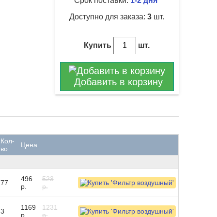
Срок поставки:
1-2 дня
Доступно для заказа:
3
шт.
Купить
шт.
Добавить в корзину
Кол-
Цена
во
496
523
77
р.
р.
1169
1231
3
р.
р.