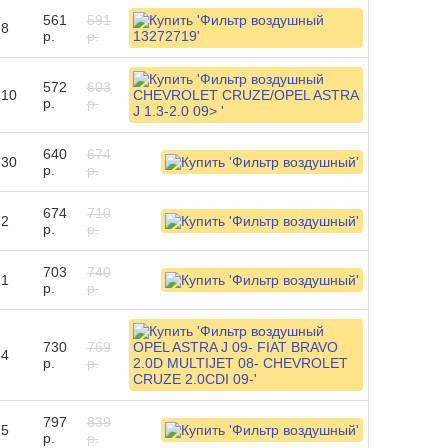
561
591
8
р.
р.
572
603
10
р.
р.
640
674
30
р.
р.
674
710
2
р.
р.
703
740
1
р.
р.
730
769
4
р.
р.
797
839
5
р.
р.