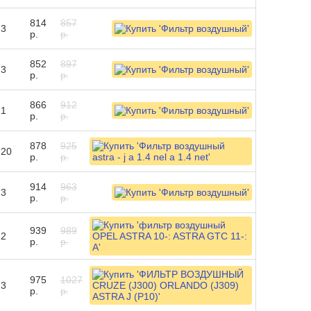
814
857
3
р.
р.
852
897
3
р.
р.
866
912
1
р.
р.
878
925
20
р.
р.
914
963
3
р.
р.
939
989
2
р.
р.
975
1027
3
р.
р.