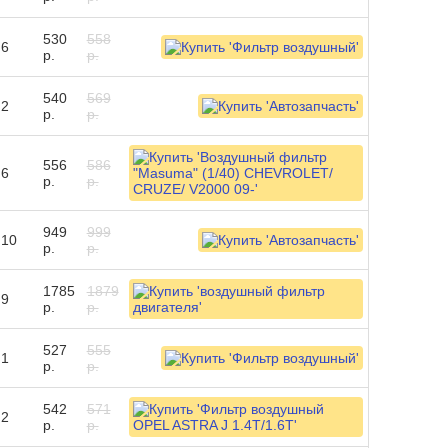
530
558
6
р.
р.
540
569
2
р.
р.
556
586
6
р.
р.
949
999
10
р.
р.
1785
1879
9
р.
р.
527
555
1
р.
р.
542
571
2
р.
р.