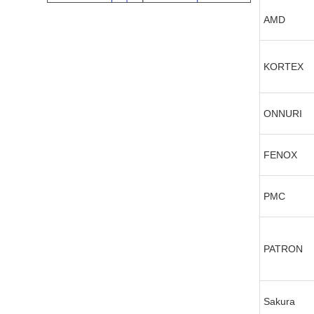
AMD
KORTEX
ONNURI
FENOX
PMC
PATRON
Sakura