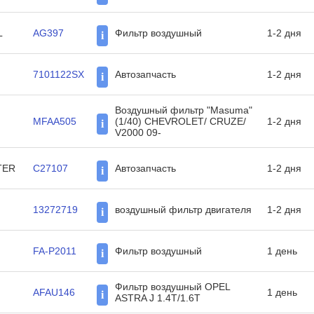
L
AG397
Фильтр воздушный
1-2 дня
i
7101122SX
Автозапчасть
1-2 дня
i
Воздушный фильтр "Masuma"
MFAA505
(1/40) CHEVROLET/ CRUZE/
1-2 дня
i
V2000 09-
TER
C27107
Автозапчасть
1-2 дня
i
13272719
воздушный фильтр двигателя
1-2 дня
i
FA-P2011
Фильтр воздушный
1 день
i
Фильтр воздушный OPEL
AFAU146
1 день
i
ASTRA J 1.4T/1.6T