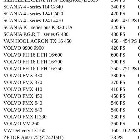
SCANIA 4 - series 114 C/340
340 PS
SCANIA 4 - series 124 C/420
420 PS
SCANIA 4 - series 124 L/470
469 - 471 PS
SCANIA K - series bus K 320 UA
320 PS
SCANIA P,G,R,T - series G 480
480 PS
VAN HOOL ACRON TX 16 450
450 - 454 PS
VOLVO 9900 9900
420 PS
VOLVO FH 16 II FH 16/600
600 PS
VOLVO FH 16 II FH 16/700
700 PS
VOLVO FH 16 II FH 16/750
750 - 751 PS
VOLVO FMX 330
330 PS
VOLVO FMX 370
370 PS
VOLVO FMX 410
410 PS
VOLVO FMX 450
450 PS
VOLVO FMX 540
540 PS
VOLVO FMX 540
540 PS
VOLVO FMX II 330
330 PS
VOLVO VM 260
260 PS
VW Delivery 13.160
160 - 162 PS
ZETOR Antar 75 (Z 7421/41)
78 PS