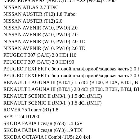
MERCEDES-BENZ (BBDC) C-CLASS (W204) C 300
NISSAN ATLAS 2.7 TDiC
NISSAN AUSTER (T12) 1.8 Turbo
NISSAN AUSTER (T12) 2.0
NISSAN AVENIR (W10, PW10) 2.0
NISSAN AVENIR (W10, PW10) 2.0
NISSAN AVENIR (W10, PW10) 2.0 TD
NISSAN AVENIR (W10, PW10) 2.0 TD
PEUGEOT 307 (3A/C) 2.0 HDi 110
PEUGEOT 307 (3A/C) 2.0 HDi 90
PEUGEOT EXPERT c бортовой платформой/ходовая часть 2.0 
PEUGEOT EXPERT c бортовой платформой/ходовая часть 2.0 
RENAULT LAGUNA III (BT0/1) 1.5 dCi (BT00, BT0A, BT0T, B
RENAULT LAGUNA III (BT0/1) 2.0 dCi (BT08, BT0K, BT0J, B
RENAULT SCÉNIC II (JM0/1_) 1.5 dCi (JM1E)
RENAULT SCÉNIC II (JM0/1_) 1.5 dCi (JM1F)
ROVER 75 Tourer (RJ) 1.8
SEAT 124 D1200
SKODA FABIA I седан (6Y3) 1.4 16V
SKODA FABIA I седан (6Y3) 1.9 TDI
SKODA OCTAVIA I Combi (1U5) 2.0 4x4