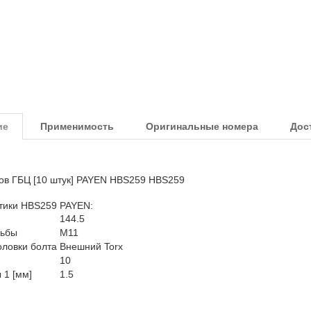
ие
Применимость
Оригинальные номера
Дос
тов ГБЦ [10 штук] PAYEN HBS259 HBS259
тики HBS259 PAYEN:
144.5
зьбы
M11
ловки болта
Внешний Torx
10
 1 [мм]
1.5