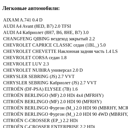
Легковые автомобили:
AIXAM A.741 0.4 D
AUDI A4 Avant (8ED, B7) 2.0 TFSI
AUDI A4 Кабриолет (8H7, B6, 8HE, B7) 3.0
CHANGFENG QIBING вездеход закрытый 2.2
CHEVROLET CAPRICE CLASSIC седан (1BL_) 5.0
CHEVROLET CHEVETTE Наклонная задняя часть 1.4 LS
CHEVROLET CORSA седан 1.8
CHEVROLET LUV 2.3
CHEVROLET NUBIRA универсал 2.0 D
CHRYSLER SEBRING (JS) 2.7 VVT
CHRYSLER SEBRING Кабриолет (JS) 2.7 VVT
CITROËN (DF-PSA) ELYSEE (7B) 1.6
CITROËN BERLINGO (MF) 2.0 HDi 4x4 (MFRHY)
CITROËN BERLINGO (MF) 2.0 HDI 90 (MFRHY)
CITROËN BERLINGO Фургон (M_) 2.0 HDI 90 (MBRHY, MC
CITROËN BERLINGO Фургон (M_) 2.0 HDI 90 4WD (MBRH
CITROËN C-CROSSER (EP_) 2.2 HDi
CITROËN C-CROSSER ENTERPRISE 2.2 HDi