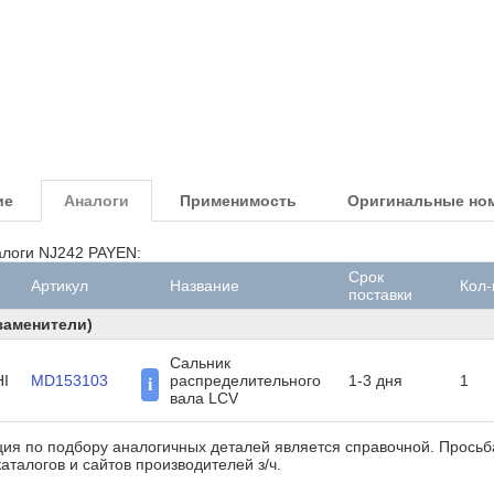
ие
Аналоги
Применимость
Оригинальные но
логи NJ242 PAYEN:
Срок
Артикул
Название
Кол-
поставки
заменители)
Сальник
I
MD153103
распределительного
1-3 дня
1
i
вала LCV
ия по подбору аналогичных деталей является справочной. Прось
аталогов и сайтов производителей з/ч.