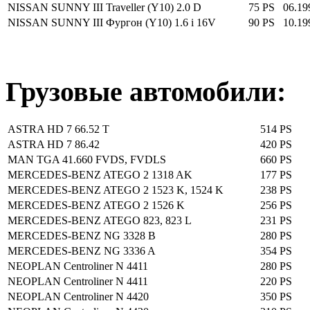
NISSAN SUNNY III Traveller (Y10) 2.0 D
75 PS
06.19
NISSAN SUNNY III Фургон (Y10) 1.6 i 16V
90 PS
10.19
Грузовые автомобили:
ASTRA HD 7 66.52 T
514 PS
ASTRA HD 7 86.42
420 PS
MAN TGA 41.660 FVDS, FVDLS
660 PS
MERCEDES-BENZ ATEGO 2 1318 AK
177 PS
MERCEDES-BENZ ATEGO 2 1523 K, 1524 K
238 PS
MERCEDES-BENZ ATEGO 2 1526 K
256 PS
MERCEDES-BENZ ATEGO 823, 823 L
231 PS
MERCEDES-BENZ NG 3328 B
280 PS
MERCEDES-BENZ NG 3336 A
354 PS
NEOPLAN Centroliner N 4411
280 PS
NEOPLAN Centroliner N 4411
220 PS
NEOPLAN Centroliner N 4420
350 PS