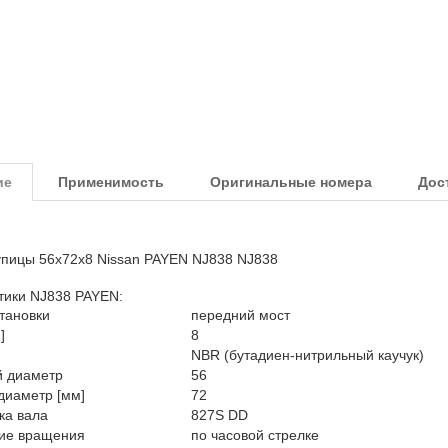
ие
Применимость
Оригинальные номера
Дос
упицы 56x72x8 Nissan PAYEN NJ838 NJ838
тики NJ838 PAYEN:
тановки
передний мост
]
8
NBR (бутадиен-нитрильный каучук)
й диаметр
56
диаметр [мм]
72
ка вала
827S DD
ие вращения
по часовой стрелке