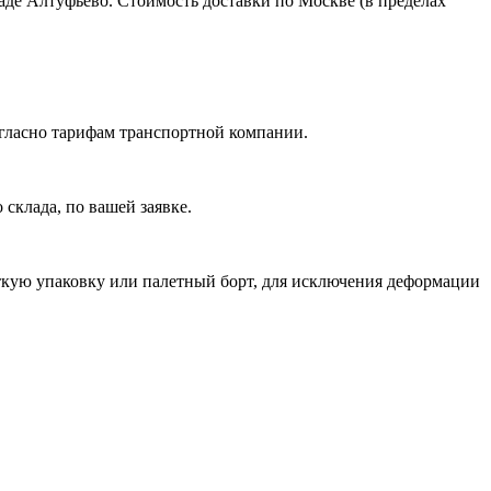
ладе Алтуфьево. Стоимость доставки по Москве (в пределах
огласно тарифам транспортной компании.
склада, по вашей заявке.
ткую упаковку или палетный борт, для исключения деформации