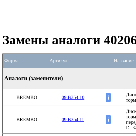
Замены аналоги 402
Фирма
Артикул
Название
Аналоги (заменители)
Дис
BREMBO
09.B354.10
i
торм
Дис
торм
BREMBO
09.B354.11
i
пере
D=3