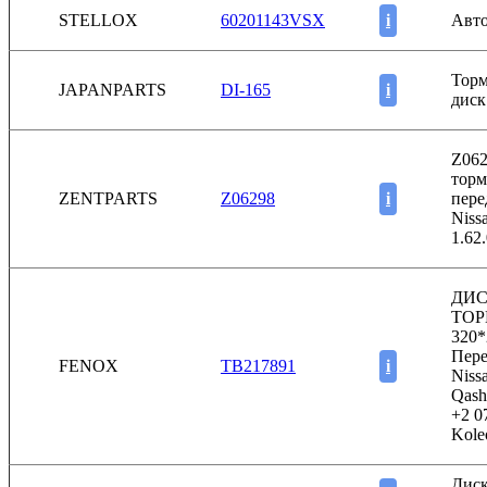
STELLOX
60201143VSX
i
Авто
Тор
JAPANPARTS
DI-165
i
диск
Z062
торм
ZENTPARTS
Z06298
i
пере
Niss
1.62
ДИ
ТО
320*
Пер
FENOX
TB217891
i
Niss
Qash
+2 07
Kole
Дис