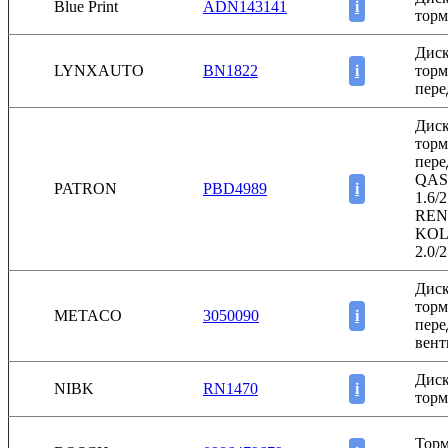
Blue Print
ADN143141
i
торм
Дис
LYNXAUTO
BN1822
i
торм
перед
Дис
торм
пере
QAS
PATRON
PBD4989
i
1.6/2
REN
KOL
2.0/
Дис
торм
METACO
3050090
i
пере
вен
Дис
NIBK
RN1470
i
торм
Тор