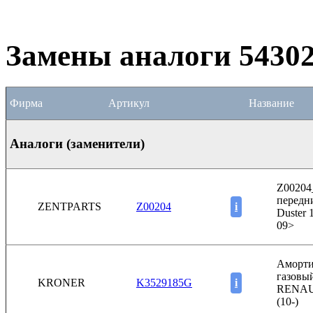
Замены аналоги 543
Фирма
Артикул
Название
Аналоги (заменители)
Z00204
передни
ZENTPARTS
Z00204
i
Duster 
09>
Аморти
газовы
KRONER
K3529185G
i
RENAU
(10-)