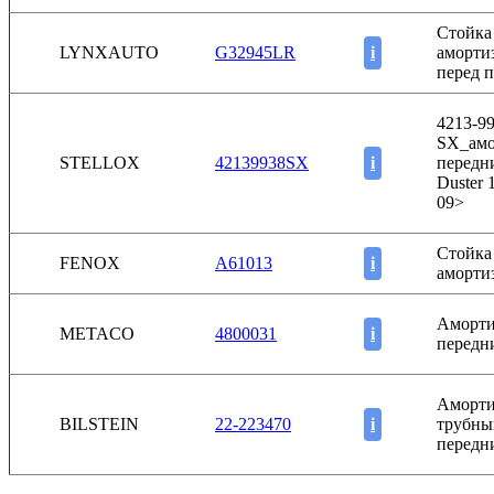
Стойка
LYNXAUTO
G32945LR
i
аморти
перед п
4213-99
SX_амо
STELLOX
42139938SX
i
передни
Duster 
09>
Стойка
FENOX
A61013
i
аморти
Аморти
METACO
4800031
i
передн
Аморти
BILSTEIN
22-223470
i
трубны
передн