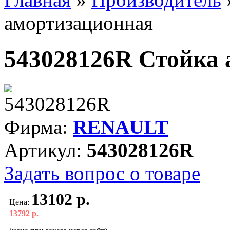
амортизационная
543028126R Стойка
Фирма:
RENAULT
Артикул:
543028126R
Задать вопрос о товаре
13102 р.
Цена:
13792 р.