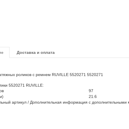
ие
Доставка и оплата
атяжных роликов с ремнем RUVILLE 5520271 5520271
тики 5520271 RUVILLE:
ов
97
м)
21.6
льный артикул / Дополнительная информация
с дополнительными 