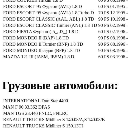
FORD COURIER Пикап 1.8 D
60 PS
06.1999 -
FORD ESCORT '95 Фургон (AVL) 1.8 D
60 PS
01.1995 -
FORD ESCORT '95 Фургон (AVL) 1.8 Turbo D
70 PS
12.1995 -
FORD ESCORT CLASSIC (AAL, ABL) 1.8 TD
90 PS
10.1998 -
FORD ESCORT CLASSIC Turnier (ANL) 1.8 TD
90 PS
02.1999 -
FORD FIESTA Фургон (J5_, J3_) 1.8 D
60 PS
02.1996 -
FORD MONDEO II (BAP) 1.8 TD
90 PS
08.1996 -
FORD MONDEO II Turnier (BNP) 1.8 TD
90 PS
08.1996 -
FORD MONDEO II седан (BFP) 1.8 TD
90 PS
08.1996 -
MAZDA 121 III (JASM, JBSM) 1.8 D
60 PS
03.1996 -
Грузовые автомобили:
INTERNATIONAL DuraStar 4400
MAN F 90 33.362 DFAS
MAN TGS 28.440 FNLC, FNLRC
RENAULT TRUCKS Midliner S 140.08/A,S 140.08/B
RENAULT TRUCKS Midliner S 150.13TI