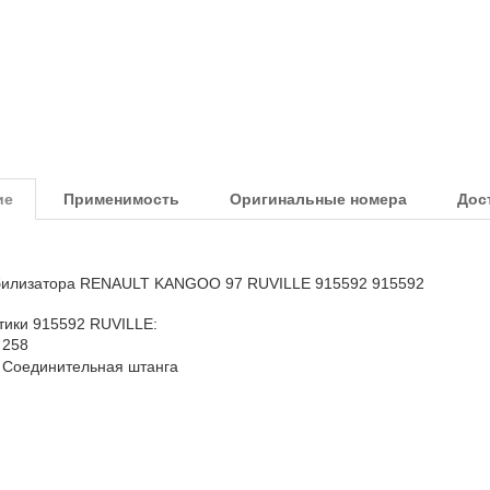
ие
Применимость
Оригинальные номера
Дос
билизатора RENAULT KANGOO 97 RUVILLE 915592 915592
тики 915592 RUVILLE:
258
Соединительная штанга