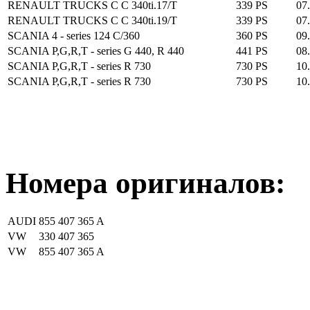
RENAULT TRUCKS C C 340ti.17/T
339 PS
07
RENAULT TRUCKS C C 340ti.19/T
339 PS
07
SCANIA 4 - series 124 C/360
360 PS
09
SCANIA P,G,R,T - series G 440, R 440
441 PS
08
SCANIA P,G,R,T - series R 730
730 PS
10
SCANIA P,G,R,T - series R 730
730 PS
10
Номера оригиналов:
AUDI
855 407 365 A
VW
330 407 365
VW
855 407 365 A