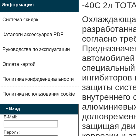
-40C 2л TOT
Информация
Охлаждающая 
Система скидок
разработанн
Каталоги аксессуаров PDF
согласно тре
Предназначен
Руководства по эксплуатации
автомобилей
Оплата картой
специальный 
ингибиторов
Политика конфиденциальности
защиты сист
Политика использования cookie
внутреннего 
алюминиевых
» Вход
долговремен
E-Mail:
защищая двиг
Пароль:
коррозии и з