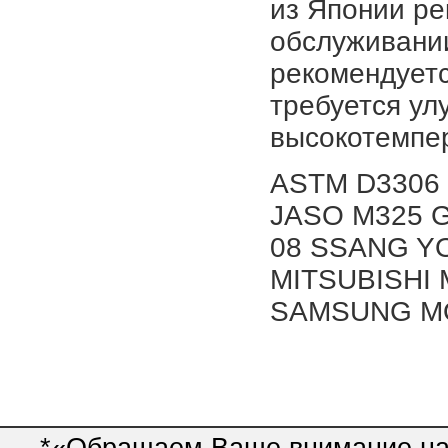
из Японии ре
обслуживании
рекомендуетс
требуется у
высокотемпер
ASTM D3306 д
JASO M325 GB
08 SSANG Y
MITSUBISHI
SAMSUNG MO