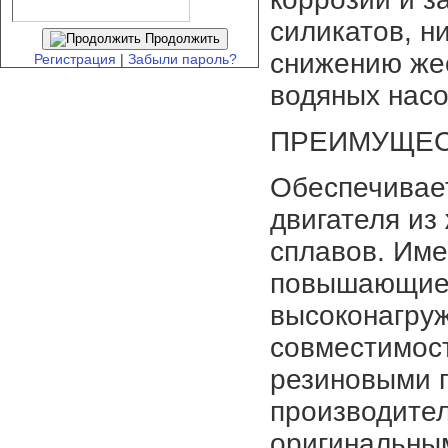
силикатов, н
Продолжить
снижению же
Регистрация
|
Забыли пароль?
водяных насо
ПРЕИМУЩЕС
Обеспечивае
двигателя из
сплавов. Име
повышающие 
высоконагру
совместимос
резиновыми 
производите
оригинальны