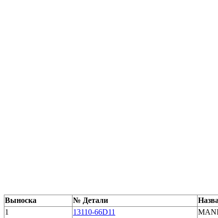
Выноска
№ Детали
Назва
1
13110-66D11
MANI