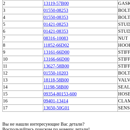
2
13119-57B00
GAS
3
01550-08253
BOL
4
01550-08353
BOL
5
01421-08253
STUD
6
01421-08353
STUD
7
08316-10083
NUT
8
11852-66D02
HOOK
9
13161-66D00
STIF
10
13166-66D00
STIF
11
13627-58B00
STIF
12
01550-10203
BOL
13
18118-58B00
VALV
14
11198-58B00
SEAL
15
09354-80153-600
HOS
16
09401-13414
CLA
17
13650-50G01
SENS
Вы не нашли интересующие Вас детали?
Воспользуйтесь поиском по номеру детали!