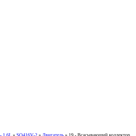
- 1.6L
»
SQ416V-2
»
Двигатель
» 19 - Всасывающий коллектор