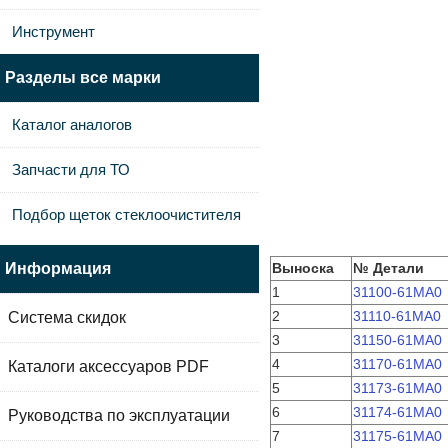
Инструмент
Разделы все марки
Каталог аналогов
Запчасти для ТО
Подбор щеток стеклоочистителя
Информация
Выноска
№ Детали
1
31100-61MA0
2
31110-61MA0
Система скидок
3
31150-61MA0
4
31170-61MA0
Каталоги аксессуаров PDF
5
31173-61MA0
6
31174-61MA0
Руководства по эксплуатации
7
31175-61MA0