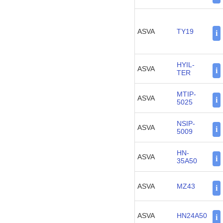
ASVA
TY19
i
HYIL-
ASVA
i
TER
MTIP-
ASVA
i
5025
NSIP-
ASVA
i
5009
HN-
ASVA
i
35A50
ASVA
MZ43
i
ASVA
HN24A50
i