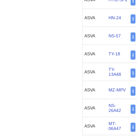
i
ASVA
HN-24
i
ASVA
NS-57
i
ASVA
TY-18
i
TY-
ASVA
i
13A48
ASVA
MZ-MPV
i
NS-
ASVA
i
26A42
MT-
ASVA
i
06A47