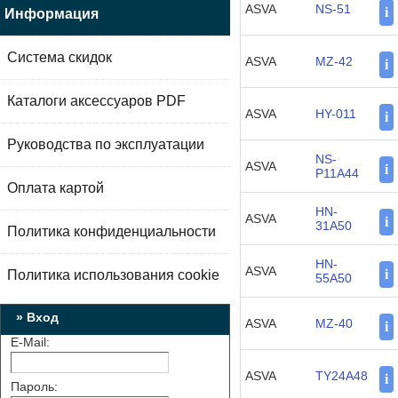
ASVA
NS-51
i
Информация
Система скидок
ASVA
MZ-42
i
Каталоги аксессуаров PDF
ASVA
HY-011
i
Руководства по эксплуатации
NS-
ASVA
i
P11A44
Оплата картой
HN-
ASVA
i
31A50
Политика конфиденциальности
HN-
ASVA
i
Политика использования cookie
55A50
» Вход
ASVA
MZ-40
i
E-Mail:
ASVA
TY24A48
i
Пароль: