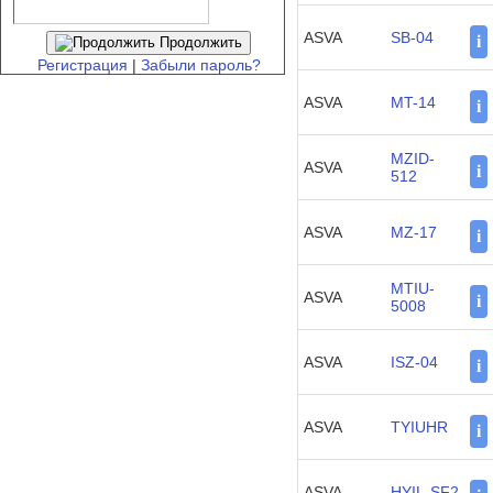
ASVA
SB-04
i
Продолжить
Регистрация
|
Забыли пароль?
ASVA
MT-14
i
MZID-
ASVA
i
512
ASVA
MZ-17
i
MTIU-
ASVA
i
5008
ASVA
ISZ-04
i
ASVA
TYIUHR
i
ASVA
HYIL-SF2