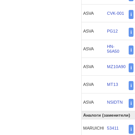
ASVA
CVK-001
i
ASVA
PG12
i
HN-
ASVA
i
56A50
ASVA
MZ10A90
i
ASVA
MT13
i
ASVA
NSIDTN
i
Аналоги (заменители)
MARUICHI
53411
i